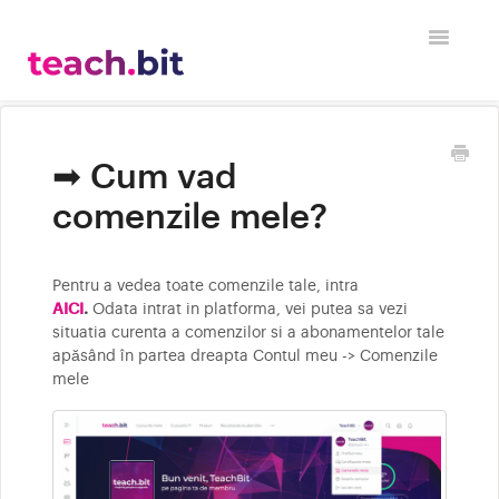
Toggle
Naviga
Acasa
➡ Cum vad
Informatii clienti
comenzile mele?
Raspunsuri la intrebari tehnice
Pentru a vedea toate comenzile tale, intra
Cum sa incepi o cariera in IT?
AICI
.
Odata intrat in platforma, vei putea sa vezi
situatia curenta a comenzilor si a abonamentelor tale
apăsând în partea dreapta Contul meu -> Comenzile
mele