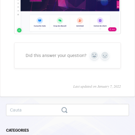
Did this answer your question?
Y
N
e
o
s
Last updated on January 7, 2022
CATEGORIES